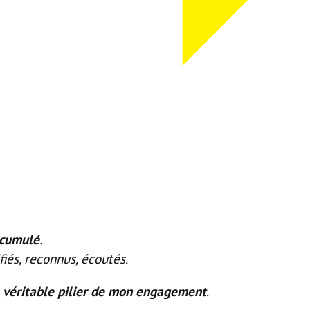
s cumulé
.
iés, reconnus, écoutés.
véritable pilier de mon engagement
e
.