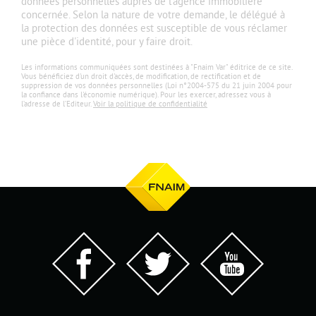
données personnelles auprès de l'agence immobilière
concernée. Selon la nature de votre demande, le délégué à
la protection des données est susceptible de vous réclamer
une pièce d'identité, pour y faire droit.
Les informations communiquées sont destinées à "Fnaim Var" éditrice de ce site.
Vous bénéficiez d'un droit d'accès, de modification, de rectification et de
suppression de vos données personnelles (Loi n°2004-575 du 21 juin 2004 pour
la confiance dans l'économie numérique). Pour les exercer, adressez vous à
l’adresse de l’Editeur.
Voir la politique de confidentialité