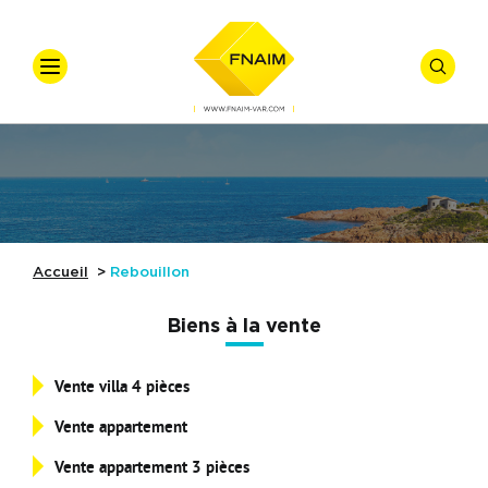
VOTRE
VOTRE
Accueil
Ventes
Offre
*
Vente
Locations
Types De Biens
Accueil
Rebouillon
Syndic
Biens à la vente
Gestion Locative
Vente villa 4 pièces
Nos Actualités
Budget
Vente appartement
Référence
Nos Métiers
Vente appartement 3 pièces
Affiner