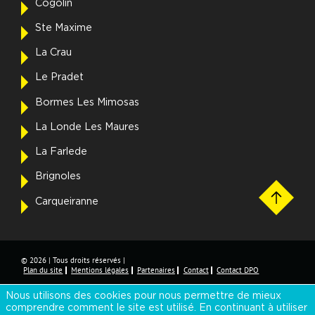
Cogolin
Ste Maxime
La Crau
Le Pradet
Bormes Les Mimosas
La Londe Les Maures
La Farlede
Brignoles
Carqueiranne
© 2026 | Tous droits réservés |
Plan du site
Mentions légales
Partenaires
Contact
Contact DPO
Nous utilisons des cookies pour nous permettre de mieux
Réalisé par
comprendre comment le site est utilisé. En continuant à utiliser