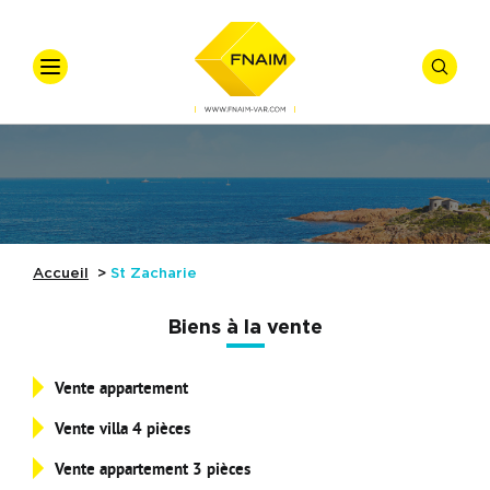
VOTRE
VOTRE
Accueil
Ventes
Offre
*
Vente
Locations
Types De Biens
Accueil
St Zacharie
Syndic
Biens à la vente
Gestion Locative
Vente appartement
Nos Actualités
Budget
Vente villa 4 pièces
Référence
Nos Métiers
Vente appartement 3 pièces
Affiner