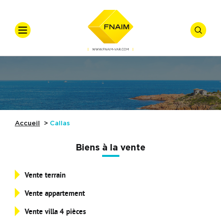
VOTRE
VOTRE
Accueil
Ventes
Offre
*
Vente
Locations
Types De Biens
Accueil
Callas
Syndic
Biens à la vente
Gestion Locative
Vente terrain
Nos Actualités
Budget
Vente appartement
Référence
Nos Métiers
Vente villa 4 pièces
Affiner