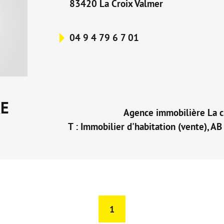
83420 La Croix Valmer
04 9 4 79 6 7 01
RE
Agence immobilière La c
T : Immobilier d'habitation (vente), AB
1