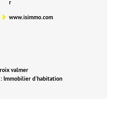
r
www.isimmo.com
roix valmer
 : Immobilier d'habitation