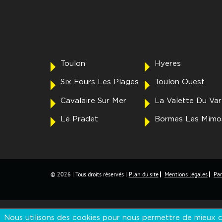
Toulon
Hyeres
Six Fours Les Plages
Toulon Ouest
Cavalaire Sur Mer
La Valette Du Var
Le Pradet
Bormes Les Mimo
© 2026 | Tous droits réservés |
Plan du site
Mentions légales
Par
Nous utilisons des cookies pour nous permettre de mieux co
Les sites de la fédération :
Fnaim Var
,
Fnaim Aix Marseille Provence
,
Fnai