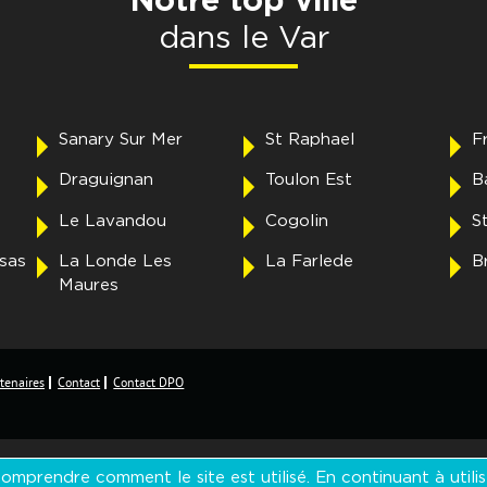
Notre top ville
dans le Var
Sanary Sur Mer
St Raphael
F
Draguignan
Toulon Est
B
Le Lavandou
Cogolin
S
sas
La Londe Les
La Farlede
B
Maures
tenaires
Contact
Contact DPO
mprendre comment le site est utilisé. En continuant à utilis
m Alpes Maritimes
,
Fnaim Vaucluse
,
Fnaim Alpes de Haute Provence - Hautes Alpes