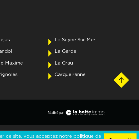
rejus
La Seyne Sur Mer
andol
La Garde
te Maxime
La Crau
rignoles
Carqueiranne
Réalisé par
er ce site, vous acceptez notre politique de