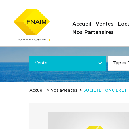
Accueil
Ventes
Loca
Nos Partenaires
Offre
VOTRE
*
VOTRE
Vente
Types 
Référence
Accueil
Nos agences
SOCIETE FONCIERE F