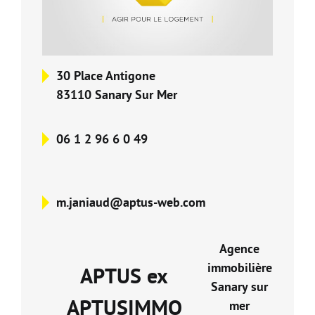
Nos Formations
Nos Partenaires
30 Place Antigone
83110 Sanary Sur Mer
06 1 2 96 6 0 49
m.janiaud@aptus-web.com
Agence
immobilière
APTUS ex
Sanary sur
APTUSIMMO
mer