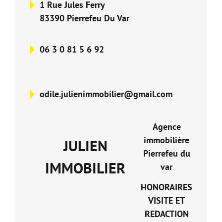
1 Rue Jules Ferry
Nos Formations
83390 Pierrefeu Du Var
Nos Partenaires
06 3 0 81 5 6 92
odile.julienimmobilier@gmail.com
Agence
immobilière
JULIEN
Pierrefeu du
IMMOBILIER
var
HONORAIRES
VISITE ET
REDACTION