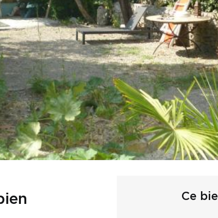
Ce bi
bien