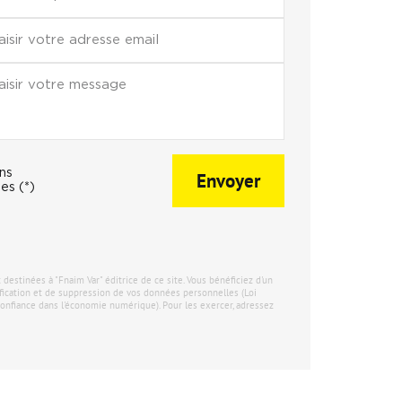
ons
Envoyer
es (*)
stinées à "Fnaim Var" éditrice de ce site. Vous bénéficiez d'un
tification et de suppression de vos données personnelles (Loi
onfiance dans l'économie numérique). Pour les exercer, adressez