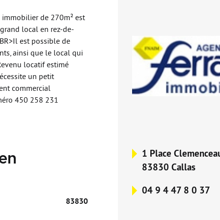
e immobilier de 270m² est
grand local en rez-de-
BR>Il est possible de
ts, ainsi que le local qui
evenu locatif estimé
cessite un petit
ent commercial
méro 450 258 231
1 Place Clemencea
ien
83830 Callas
04 9 4 47 8 0 37
83830