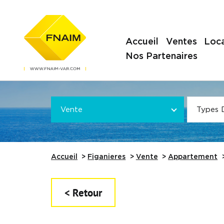
Accueil
Ventes
Loca
Nos Partenaires
Offre
VOTRE
*
VOTRE
Vente
Types 
Référence
Accueil
Figanieres
Vente
Appartement
< Retour