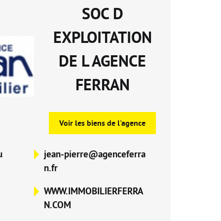
SOC D
EXPLOITATION
DE L AGENCE
FERRAN
Voir les biens de l'agence
u
jean-pierre@agenceferra
n.fr
WWW.IMMOBILIERFERRA
N.COM