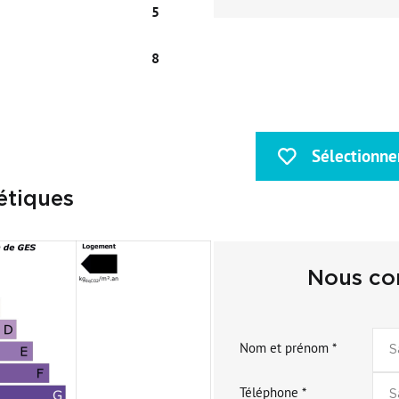
5
8
Sélectionne
e
étiques
Nous con
Nom et prénom *
Téléphone *