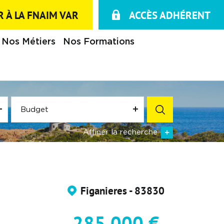
 À LA FNAIM VAR
ACCÈS ADHÉRENT
Nos Métiers
Nos Formations
Budget
Affiner la recherche
Figanieres - 83830
285 000 €