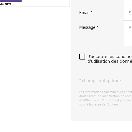
Email *
Message *
J'accepte les conditi
d'utilisation des donné
* champs obligatoire
Les informations communiquées sont de
droit d'accès, de modification, de rec
n°2004-575 du 21 juin 2004 pour la c
vous à l’adresse de l’Editeur.