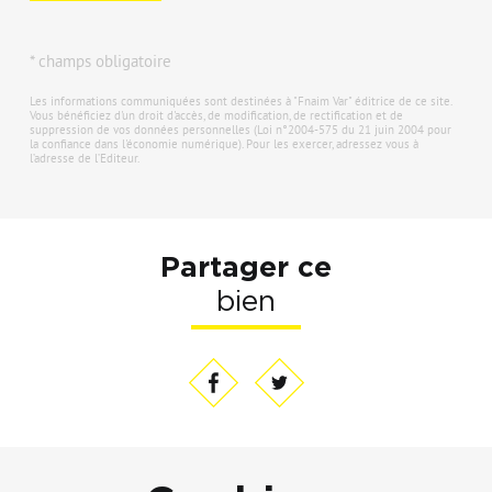
* champs obligatoire
Les informations communiquées sont destinées à "Fnaim Var" éditrice de ce site.
Vous bénéficiez d'un droit d'accès, de modification, de rectification et de
suppression de vos données personnelles (Loi n°2004-575 du 21 juin 2004 pour
la confiance dans l'économie numérique). Pour les exercer, adressez vous à
l’adresse de l’Editeur.
Partager ce
bien