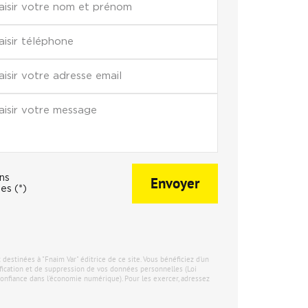
ons
Envoyer
es (*)
stinées à "Fnaim Var" éditrice de ce site. Vous bénéficiez d'un
tification et de suppression de vos données personnelles (Loi
onfiance dans l'économie numérique). Pour les exercer, adressez