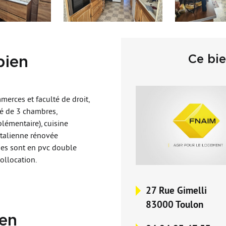
Ce bi
bien
merces et faculté de droit,
é de 3 chambres,
lémentaire), cuisine
'talienne rénovée
ies sont en pvc double
collocation.
27 Rue Gimelli
83000 Toulon
ien