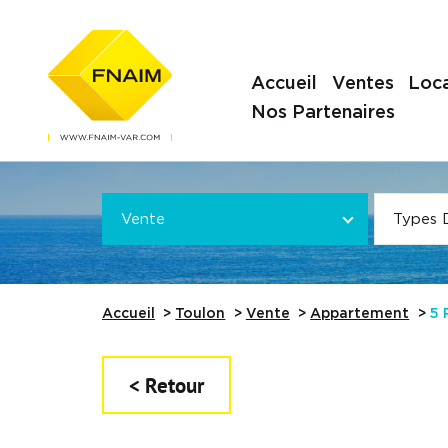
Accueil
Ventes
Loca
Nos Partenaires
Offre
VOTRE
*
VOTRE
Vente
Types 
Référence
Accueil
Toulon
Vente
Appartement
5 
< Retour