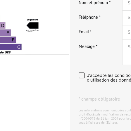
Nom et prénom *
Téléphone *
Email *
Message *
J'accepte les conditi
d'utilisation des donné
* champs obligatoire
Les informations communiquées sont de
droit d'accès, de modification, de rec
n°2004-575 du 21 juin 2004 pour la c
vous à l’adresse de l’Editeur.