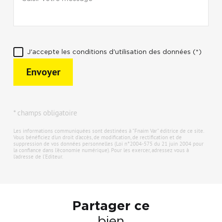
J'accepte les conditions d'utilisation des données (*)
Envoyer
* champs obligatoire
Les informations communiquées sont destinées à "Fnaim Var" éditrice de ce site.
Vous bénéficiez d'un droit d'accès, de modification, de rectification et de
suppression de vos données personnelles (Loi n°2004-575 du 21 juin 2004 pour
la confiance dans l'économie numérique). Pour les exercer, adressez vous à
l’adresse de l’Editeur.
Partager ce
bien