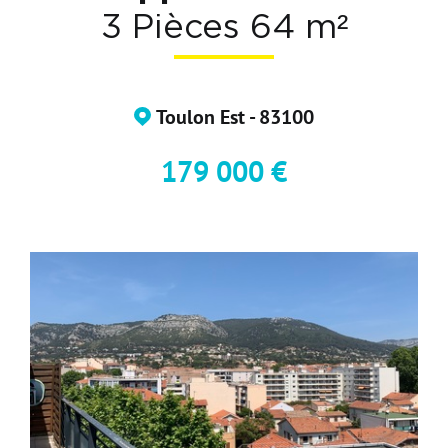
3 Pièces 64 m²
Nos Formations
Nos Partenaires
Toulon Est - 83100
179 000 €