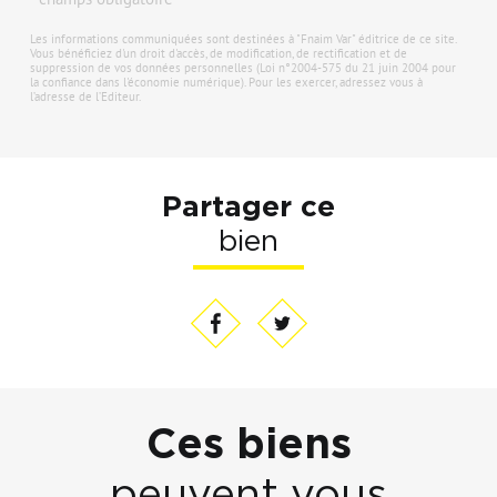
Les informations communiquées sont destinées à "Fnaim Var" éditrice de ce site.
Vous bénéficiez d'un droit d'accès, de modification, de rectification et de
suppression de vos données personnelles (Loi n°2004-575 du 21 juin 2004 pour
la confiance dans l'économie numérique). Pour les exercer, adressez vous à
l’adresse de l’Editeur.
Partager ce
bien
Ces biens
peuvent vous