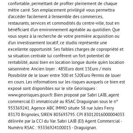
confortable, permettant de profiter pleinement de chaque
mètre carré. Son emplacement privilégié vous permettra
d'accéder facilement à l'ensemble des commerces,
restaurants, services et commodités du centre-ville, tout en
bénéficiant d'un environnement agréable au quotidien. Que
vous soyez à la recherche de votre première acquisition ou
d'un investissement locatif, ce studio représente une
excellente opportunité. Ses faibles charges de copropriété et
sa situation centrale lui confèrent un fort potentiel de
rentabilité, aussi bien en location longue durée qu'en location
saisonnière. Ancien loyer : 485Euro dont 15Euro / mois
Possibilité de le louer entre 500 et 520Euro Permis de louer
en cours. Les informations sur les risques auxquels ce bien est
exposé sont disponibles sur le site Géorisques :
www.georisques.gouv.fr. Bien proposé par Sabri LAÏB, agent
commercial EI immatriculé au RSAC Draguignan sous le n°
933369241. Agence ABC IMMO située 58 rue Jules Ferry
83170 Brignoles, SIREN 803693795. CPI 83012016000004033
délivrée par la CCI du Var. Sabri LAIB (EI) Agent Commercial -
Numéro RSAC : 93336924100015 - Draguignan.