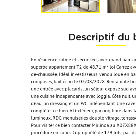
Descriptif du 
En résidence calme et sécurisée, avec grand parc a
superbe appartement T2 de 48,71 m² loi Carrez ave
de-chaussée. Idéal investisseurs, vendu loué en b
comprises, bail échu le 02/08/2028. Rentabilité br
une entrée avec placards, un séjour exposé sud av
une cuisine indépendante avec loggia. Côté nuit, u
d'eau, un dressing et un WC indépendant. Une cave
compléter ce bien. A l'extérieur, parking libre dans 
lumineux, RDC, menuiseries double vitrage, terrasse.
Pour visiter ce bien contacter Mirlinda au X07X8
procédure en cours. Copropriété de 179 lots, pas d