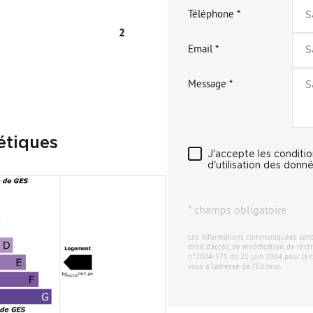
Téléphone *
2
Email *
Message *
e
étiques
J'accepte les conditi
d'utilisation des donné
* champs obligatoire
Les informations communiquées sont de
droit d'accès, de modification, de rec
n°2004-575 du 21 juin 2004 pour la c
vous à l’adresse de l’Editeur.