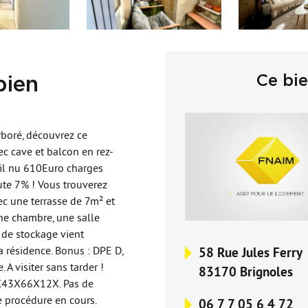
Ce bi
bien
rboré, découvrez ce
c cave et balcon en rez-
ail nu 610Euro charges
ute 7% ! Vous trouverez
ec une terrasse de 7m² et
ne chambre, une salle
 de stockage vient
la résidence. Bonus : DPE D,
58 Rue Jules Ferry
 A visiter sans tarder !
83170 Brignoles
8X43X66X12X. Pas de
e procédure en cours.
06 7 7 05 6 4 72