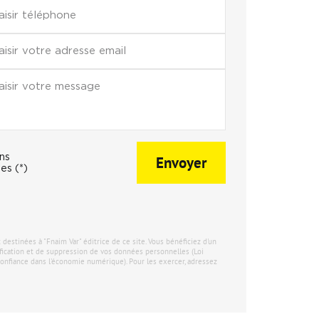
ons
Envoyer
es (*)
stinées à "Fnaim Var" éditrice de ce site. Vous bénéficiez d'un
tification et de suppression de vos données personnelles (Loi
onfiance dans l'économie numérique). Pour les exercer, adressez