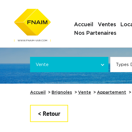
Accueil
Ventes
Loca
Nos Partenaires
Offre
VOTRE
*
VOTRE
Vente
Types 
Référence
Accueil
Brignoles
Vente
Appartement
< Retour