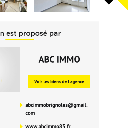
en est proposé par
ABC IMMO
Voir les biens de l'agence
abcimmobrignoles@gmail.
com
www.abcimmo83.fr