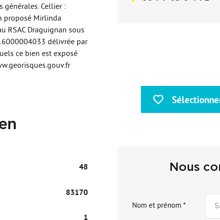
énérales. Cellier :
 proposé Mirlinda
au RSAC Draguignan sous
16000004033 délivrée par
quels ce bien est exposé
www.georisques.gouv.fr
Sélectionne
ien
Nous con
48
83170
Nom et prénom *
1