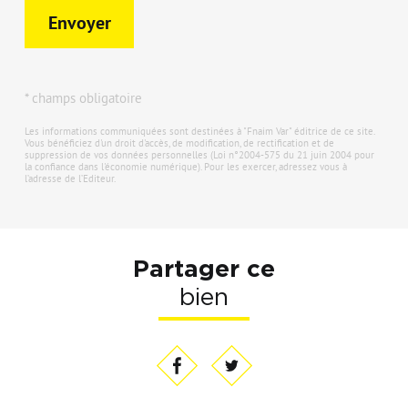
Envoyer
* champs obligatoire
Les informations communiquées sont destinées à "Fnaim Var" éditrice de ce site.
Vous bénéficiez d'un droit d'accès, de modification, de rectification et de
suppression de vos données personnelles (Loi n°2004-575 du 21 juin 2004 pour
la confiance dans l'économie numérique). Pour les exercer, adressez vous à
l’adresse de l’Editeur.
Partager ce
bien