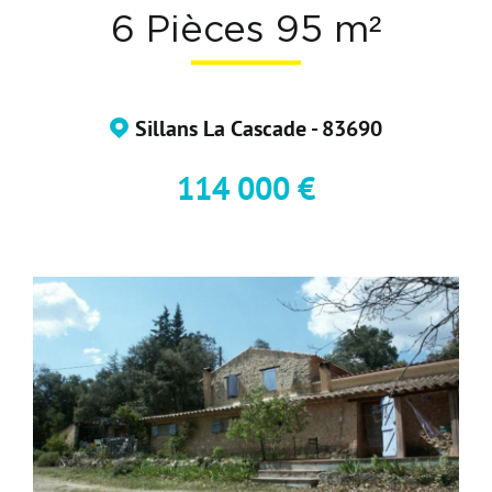
6 Pièces 95 m²
Nos Formations
Nos Partenaires
Sillans La Cascade - 83690
114 000 €