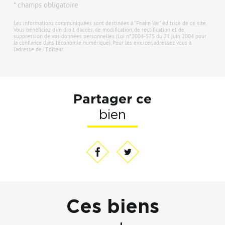
* champs obligatoire
Les informations communiquées sont destinées à "Fnaim Var" éditrice de ce site.
Vous bénéficiez d'un droit d'accès, de modification, de rectification et de
suppression de vos données personnelles (Loi n°2004-575 du 21 juin 2004 pour
la confiance dans l'économie numérique). Pour les exercer, adressez vous à
l’adresse de l’Editeur.
Partager ce
bien
Ces biens