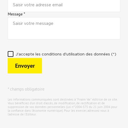
Message *
J'accepte les conditions d'utilisation des données (*)
Envoyer
* champs obligatoire
Les informations communiquées sont destinées à "Fnaim Var" éditrice de ce site.
Vous bénéficiez d'un droit d'accès, de modification, de rectification et de
suppression de vos données personnelles (Loi n°2004-575 du 21 juin 2004 pour
la confiance dans l'économie numérique). Pour les exercer, adressez vous à
l’adresse de l’Editeur.