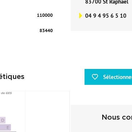
83700 St Raphael
04 9 4 95 6 5 10
110000
83440
e
Sélectionne
étiques
Nous con