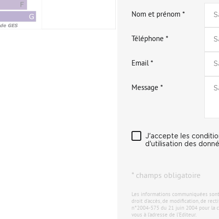
Nom et prénom *
Téléphone *
Email *
Message *
J'accepte les conditi
d'utilisation des donné
* champs obligatoire
Les informations communiquées sont de
droit d'accès, de modification, de rec
n°2004-575 du 21 juin 2004 pour la c
vous à l’adresse de l’Editeur.