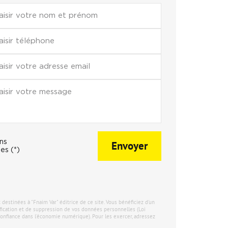
ons
Envoyer
es (*)
stinées à "Fnaim Var" éditrice de ce site. Vous bénéficiez d'un
tification et de suppression de vos données personnelles (Loi
onfiance dans l'économie numérique). Pour les exercer, adressez