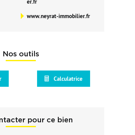
er.fr
www.neyrat-immobilier.fr
Nos outils
r
Calculatrice
tacter pour ce bien