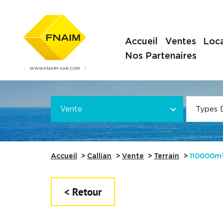
Accueil
Ventes
Loca
Nos Partenaires
Offre
VOTRE
*
VOTRE
Vente
Types 
Référence
Accueil
Callian
Vente
Terrain
110000m
< Retour