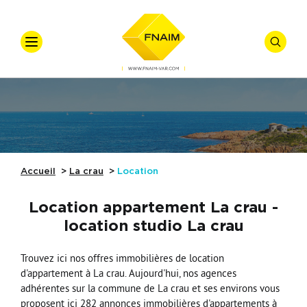
VOTRE
VOTRE
Accueil
Ventes
Offre
*
Vente
Locations
Types De Biens
Accueil
La crau
Location
Syndic
Location appartement La crau -
Gestion Locative
location studio La crau
Nos Actualités
Budget
Trouvez ici nos offres immobilières de location
d'appartement à La crau. Aujourd'hui, nos agences
Référence
Nos Métiers
adhérentes sur la commune de La crau et ses environs vous
Affiner
proposent ici 282 annonces immobilières d'appartements à