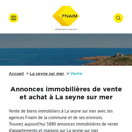
VOTRE
VOTRE
Accueil
Ventes
Offre
*
Vente
Locations
Types De Biens
Accueil
La seyne sur mer
Vente
Syndic
Annonces immobilières de vente
Gestion Locative
et achat à La seyne sur mer
Nos Actualités
Budget
Vente de biens immobiliers à La seyne sur mer avec les
agences Fnaim de la commune et de ses environs.
Référence
Nos Métiers
Trouvez aujourd'hui 5880 annonces immobilières de vente
Affiner
d'appartements et maisons sur La seyne sur mer