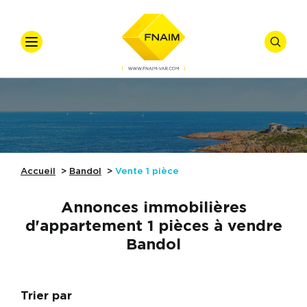
VOTRE
VOTRE
Accueil
Ventes
Offre
*
Vente
Locations
Types De Biens
Accueil
Bandol
Vente
1 pièce
Syndic
Annonces immobilières
Gestion Locative
d'appartement 1 pièces à vendre
Bandol
Nos Actualités
Budget
Référence
Nos Métiers
Trier par
Affiner