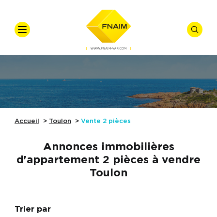
VOTRE
VOTRE
Accueil
Ventes
Offre
*
Vente
Locations
Types De Biens
Accueil
Toulon
Vente
2 pièces
Syndic
Annonces immobilières
Gestion Locative
d'appartement 2 pièces à vendre
Toulon
Nos Actualités
Budget
Référence
Nos Métiers
Trier par
Affiner