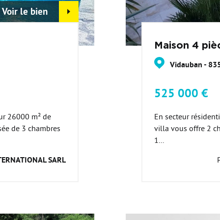
Voir le bien
Maison 4 piè
Vidauban - 83
525 000 €
sur 26000 m² de
En secteur résidenti
osée de 3 chambres
villa vous offre 2 
1...
TERNATIONAL SARL