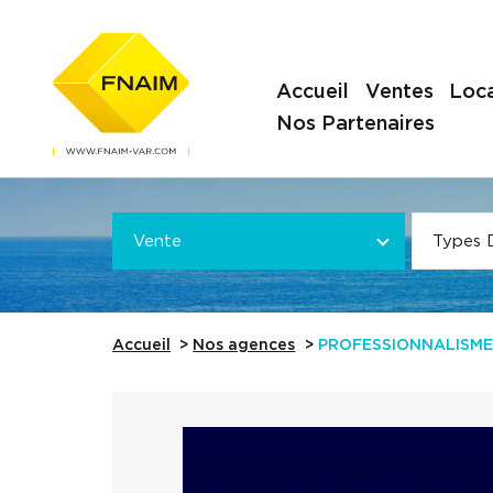
Accueil
Ventes
Loca
Nos Partenaires
Offre
VOTRE
*
VOTRE
Vente
Types 
Référence
Accueil
Nos agences
PROFESSIONNALISME