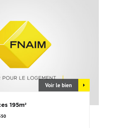
Voir le bien
ces 195m²
550