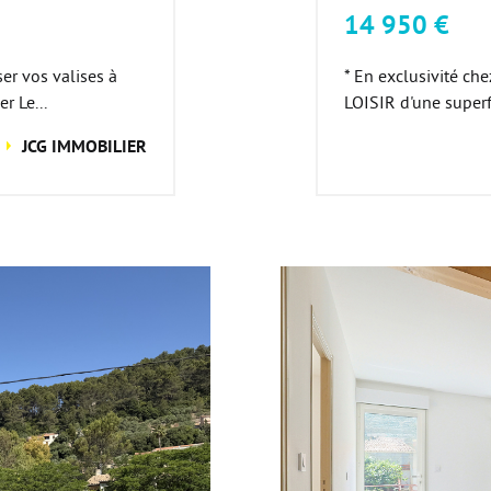
14 950 €
er vos valises à
* En exclusivité ch
r Le...
LOISIR d'une super
JCG IMMOBILIER