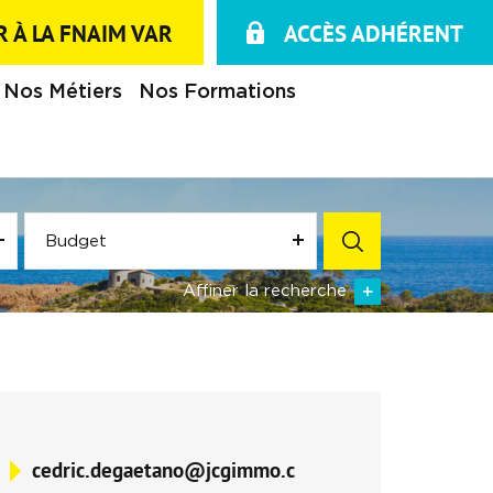
 À LA FNAIM VAR
ACCÈS ADHÉRENT
Nos Métiers
Nos Formations
Budget
Affiner la recherche
cedric.degaetano@jcgimmo.c