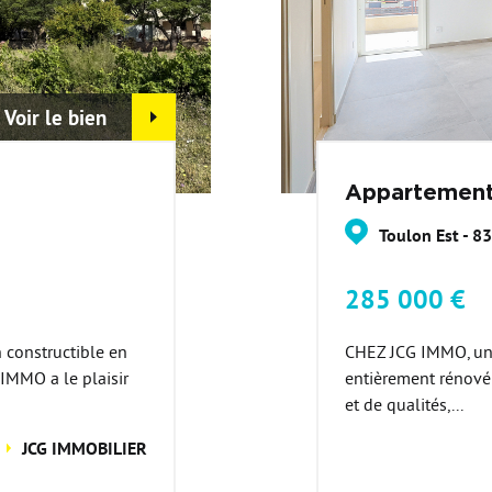
Voir le bien
Appartement
Toulon Est - 8
285 000 €
constructible en
CHEZ JCG IMMO, un 
IMMO a le plaisir
entièrement rénové
et de qualités,...
JCG IMMOBILIER