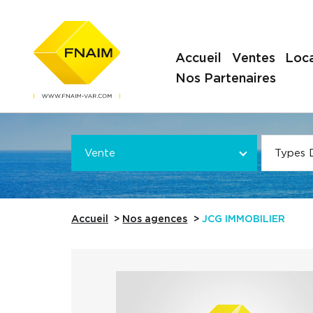
Accueil
Ventes
Loca
Nos Partenaires
Offre
VOTRE
*
VOTRE
Vente
Types 
Référence
Accueil
Nos agences
JCG IMMOBILIER