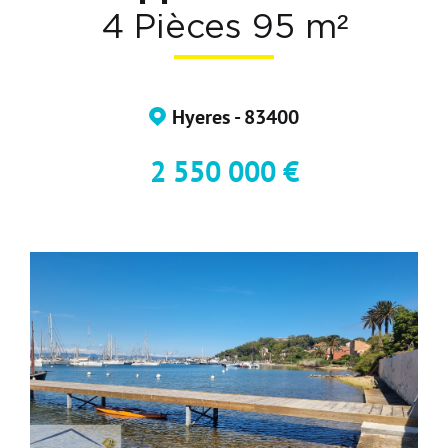
4 Pièces 95 m²
Nos Formations
Nos Partenaires
Hyeres - 83400
2 550 000 €