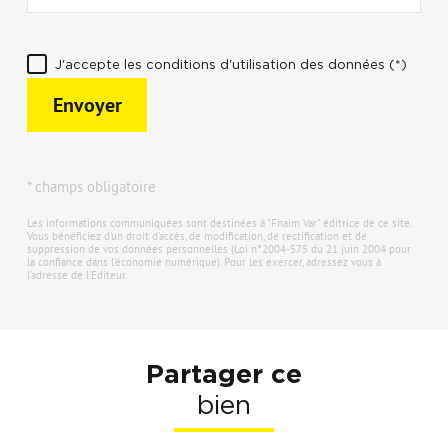
J'accepte les conditions d'utilisation des données (*)
Envoyer
* champs obligatoire
Les informations communiquées sont destinées à "Fnaim Var" éditrice de ce site.
Vous bénéficiez d'un droit d'accès, de modification, de rectification et de
suppression de vos données personnelles (Loi n°2004-575 du 21 juin 2004 pour
la confiance dans l'économie numérique). Pour les exercer, adressez vous à
l’adresse de l’Editeur.
Partager ce
bien