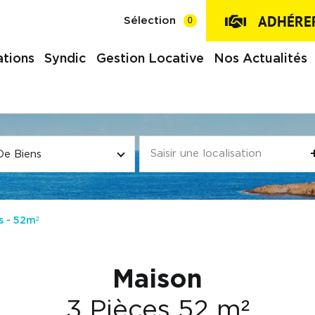
ADHÉRER
0
Sélection
tions
Syndic
Gestion Locative
Nos Actualités
De Biens
s - 52m²
Maison
3 Pièces 52 m²