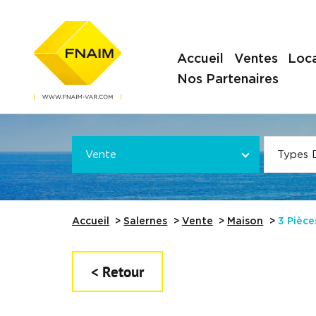
Accueil
Ventes
Loca
Nos Partenaires
Offre
VOTRE
*
VOTRE
Vente
Types 
Référence
Accueil
Salernes
Vente
Maison
3 Pièce
< Retour