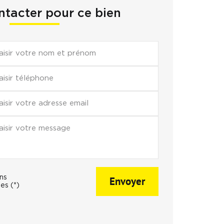
tacter pour ce bien
ons
Envoyer
es (*)