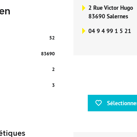
2 Rue Victor Hugo
ien
83690 Salernes
04 9 4 99 1 5 21
52
83690
2
3
Sélectionne
e
étiques