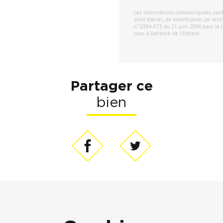
Les informations communiquées sont de
droit d'accès, de modification, de rec
n°2004-575 du 21 juin 2004 pour la c
vous à l’adresse de l’Editeur.
Partager ce
bien