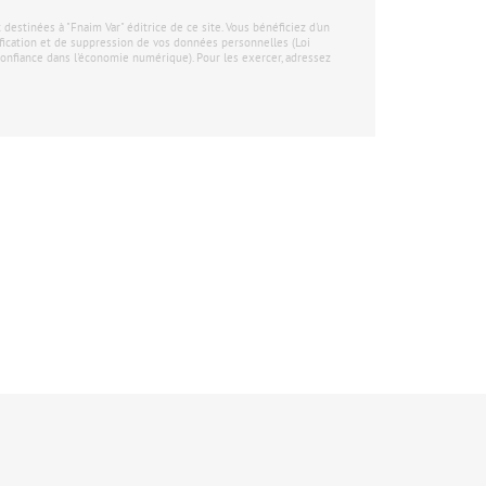
stinées à "Fnaim Var" éditrice de ce site. Vous bénéficiez d'un
tification et de suppression de vos données personnelles (Loi
onfiance dans l'économie numérique). Pour les exercer, adressez